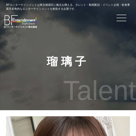
BFエンターテインメントは東京都港区に拠点を構える、タレント・動画配信・イベント企画・飲食事
業等多角的なエンターテインメントを創造する企業です。
toggle n
瑠璃子
Talent