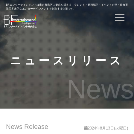
BFエンターテインメントは東京都港区に拠点を構える、タレント・動画配信・イベント企画・飲食事
業等多角的なエンターテインメントを創造する企業です。
toggle n
ニュースリリース
News
News Release
2024年8月13日(火曜日)